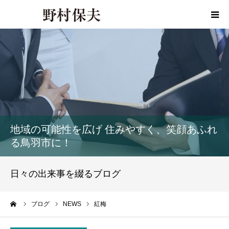
HOME
プロフィール
政策
地域の可能性を広げ 住みやすく、笑顔あふれ
活動報告
る鳥羽市に！
活動報告書
日々の出来事を綴るブログ
事務所ご案内
ーム
ブログ
NEWS
紅梅
お問い合わせ