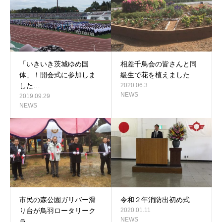
「いきいき茨城ゆめ国
相差千鳥会の皆さんと同
体」！開会式に参加しま
級生で花を植えました
した…
2020.06.3
NEWS
2019.09.29
NEWS
市民の森公園ガリバー滑
令和２年消防出初め式
り台が鳥羽ロータリーク
2020.01.11
NEWS
ラ…