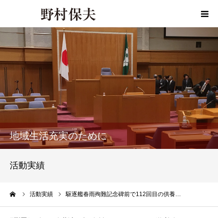
HOME
プロフィール
政策
活動報告
地域生活充実のために
活動報告書
活動実績
事務所ご案内
ーム
活動実績
駆逐艦春雨殉難記念碑前で112回目の供養…
お問い合わせ