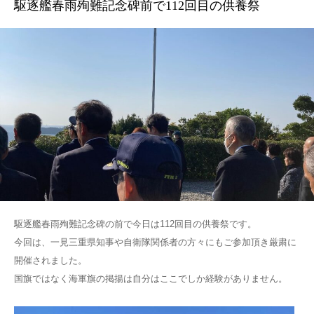
駆逐艦春雨殉難記念碑前で112回目の供養祭
駆逐艦春雨殉難記念碑の前で今日は112回目の供養祭です。
今回は、一見三重県知事や自衛隊関係者の方々にもご参加頂き厳粛に
開催されました。
国旗ではなく海軍旗の掲揚は自分はここでしか経験がありません。