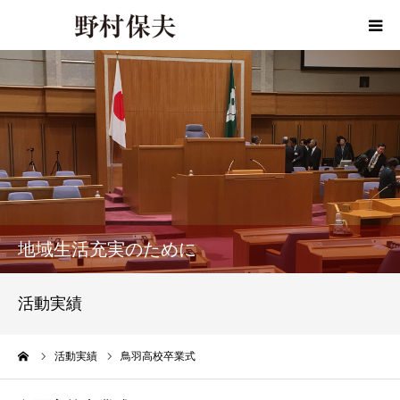
HOME
プロフィール
政策
活動報告
地域生活充実のために
活動報告書
活動実績
事務所ご案内
ーム
活動実績
鳥羽高校卒業式
お問い合わせ