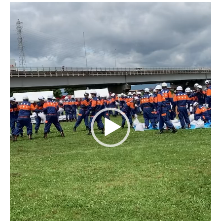
動
画
プ
レ
ー
ヤ
ー