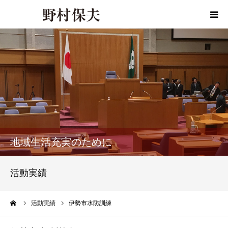
HOME
プロフィール
政策
活動報告
地域生活充実のために
活動報告書
活動実績
事務所ご案内
ーム
活動実績
伊勢市水防訓練
お問い合わせ