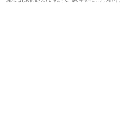
消防団はじめ参加されている皆さん、暑い中本当にご苦労様です。