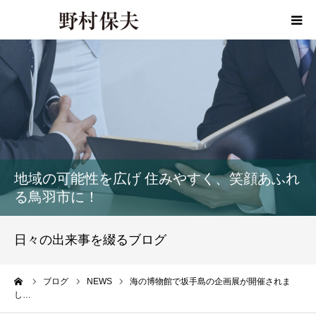
HOME
プロフィール
政策
地域の可能性を広げ 住みやすく、笑顔あふれ
活動報告
る鳥羽市に！
活動報告書
日々の出来事を綴るブログ
事務所ご案内
ーム
ブログ
NEWS
海の博物館で坂手島の企画展が開催されま
し…
お問い合わせ