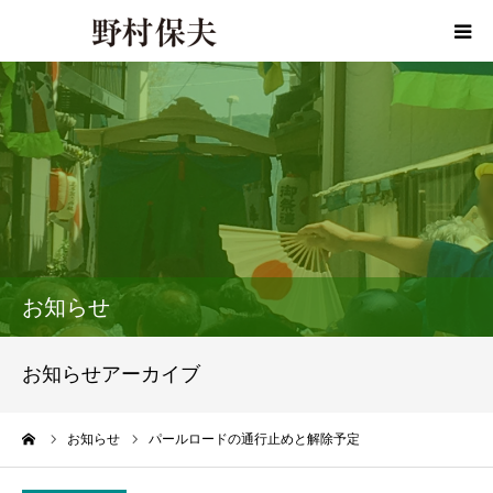
HOME
プロフィール
政策
活動報告
お知らせ
活動報告書
お知らせアーカイブ
事務所ご案内
ーム
お知らせ
パールロードの通行止めと解除予定
お問い合わせ