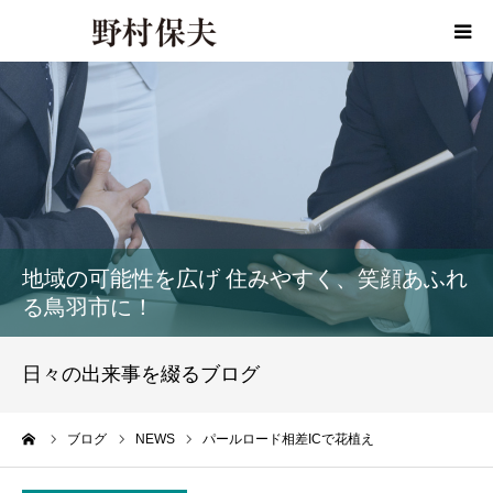
HOME
プロフィール
政策
地域の可能性を広げ 住みやすく、笑顔あふれ
活動報告
る鳥羽市に！
活動報告書
日々の出来事を綴るブログ
事務所ご案内
ーム
ブログ
NEWS
パールロード相差ICで花植え
お問い合わせ