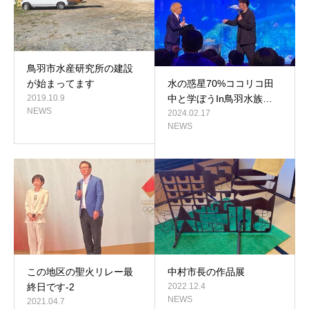
鳥羽市水産研究所の建設
水の惑星70%ココリコ田
が始まってます
中と学ぼうIn鳥羽水族…
2019.10.9
NEWS
2024.02.17
NEWS
この地区の聖火リレー最
中村市長の作品展
終日です-2
2022.12.4
NEWS
2021.04.7