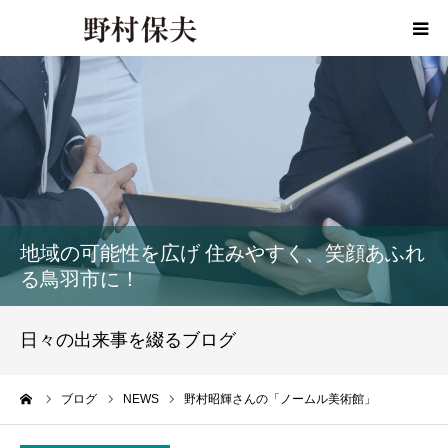
HOME
プロフィール
政策
地域の可能性を広げ 住みやすく、笑顔あふれ
活動報告
る鳥羽市に！
活動報告書
日々の出来事を綴るブログ
事務所ご案内
ーム
ブログ
NEWS
野村昭輝さんの「ノームル美術館」
お問い合わせ