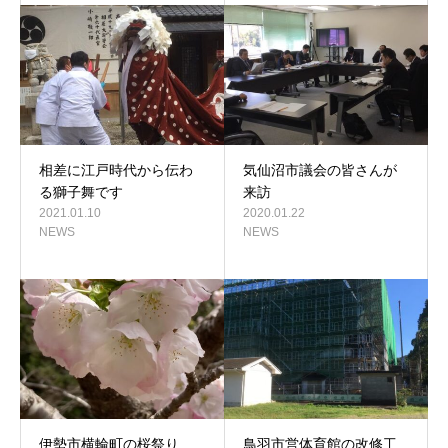
相差に江戸時代から伝わ
気仙沼市議会の皆さんが
る獅子舞です
来訪
2021.01.10
2020.01.22
NEWS
NEWS
伊勢市横輪町の桜祭り
鳥羽市営体育館の改修工