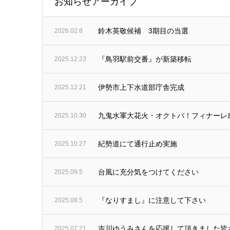
お知らせアーカイブ
鈴木英敬候補 3期目の当選
2026.02.8
『鳥羽駅前交番』が新築移転
2025.12.23
伊勢市上下水道部庁舎完成
2025.12.21
九鬼水軍大花火・オクトバ！フィナーレ
2025.10.30
紀勢道にて通行止め実施
2025.10.27
台風に充分気をつけてください
2025.09.5
『なりすまし』に注意して下さい
2025.08.5
吉川ゆうみさんを応援して頂きました皆
2025.07.21